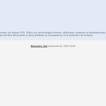
boration du réseau LPO. Grâce aux technologies Internet, débutants, amateurs et professionnels 
s réel leur découverte et ainsi améliorer la connaissance et la protection de la faune
Biolovision Sàrl
(Switzerland), 2003-2026