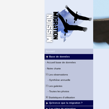
Accueil
Base de données
-
Accueil base de données
-
Notre charte
Les observations
-
Synthèse annuelle
Les galeries
-
Toutes les photos
Statistiques d'utilisation
Qu'est-ce que la migration ?
Les sites de migration