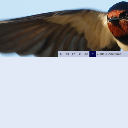
nl
es
en
it
de
fr
Visiteur Anonyme