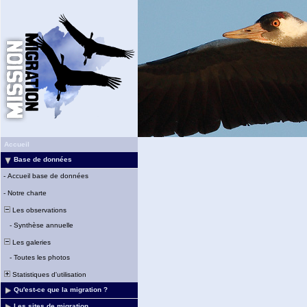
Accueil
Base de données
-
Accueil base de données
-
Notre charte
Les observations
-
Synthèse annuelle
Les galeries
-
Toutes les photos
Statistiques d'utilisation
Qu'est-ce que la migration ?
Les sites de migration