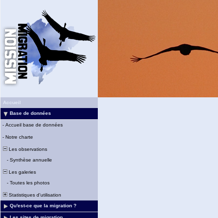
Accueil
Base de données
-
Accueil base de données
-
Notre charte
Les observations
-
Synthèse annuelle
Les galeries
-
Toutes les photos
Statistiques d'utilisation
Qu'est-ce que la migration ?
Les sites de migration