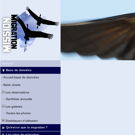
Accueil
Base de données
-
Accueil base de données
-
Notre charte
Les observations
-
Synthèse annuelle
Les galeries
-
Toutes les photos
Statistiques d'utilisation
Qu'est-ce que la migration ?
Les sites de migration