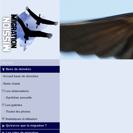
Accueil
Base de données
-
Accueil base de données
-
Notre charte
Les observations
-
Synthèse annuelle
Les galeries
-
Toutes les photos
Statistiques d'utilisation
Qu'est-ce que la migration ?
Les sites de migration