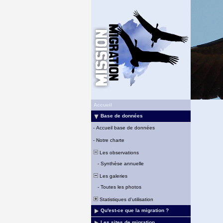
Accueil
Base de données
-
Accueil base de données
-
Notre charte
Les observations
-
Synthèse annuelle
Les galeries
-
Toutes les photos
Statistiques d'utilisation
Qu'est-ce que la migration ?
Les sites de migration