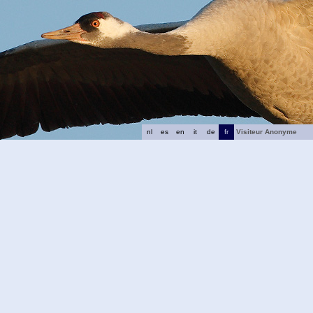
nl
es
en
it
de
fr
Visiteur Anonyme