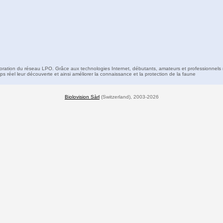
boration du réseau LPO. Grâce aux technologies Internet, débutants, amateurs et professionnels 
s réel leur découverte et ainsi améliorer la connaissance et la protection de la faune
Biolovision Sàrl
(Switzerland), 2003-2026