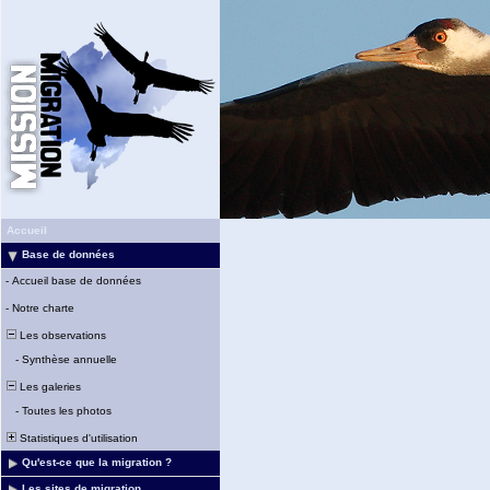
Accueil
Base de données
-
Accueil base de données
-
Notre charte
Les observations
-
Synthèse annuelle
Les galeries
-
Toutes les photos
Statistiques d'utilisation
Qu'est-ce que la migration ?
Les sites de migration