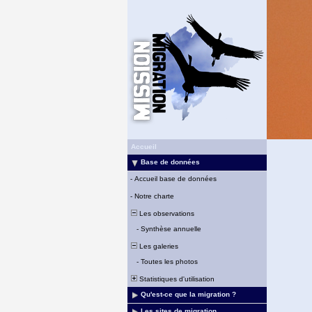
Accueil
Base de données
-
Accueil base de données
-
Notre charte
Les observations
-
Synthèse annuelle
Les galeries
-
Toutes les photos
Statistiques d'utilisation
Qu'est-ce que la migration ?
Les sites de migration