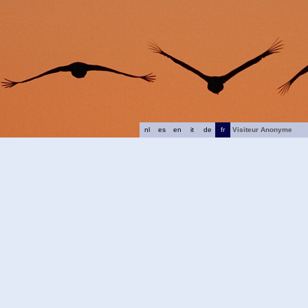
nl
es
en
it
de
fr
Visiteur Anonyme