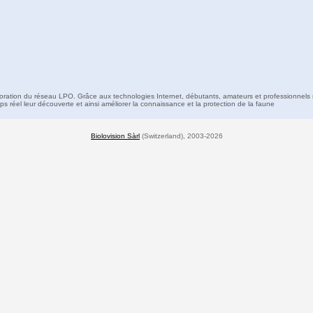
boration du réseau LPO. Grâce aux technologies Internet, débutants, amateurs et professionnels 
s réel leur découverte et ainsi améliorer la connaissance et la protection de la faune
Biolovision Sàrl
(Switzerland), 2003-2026