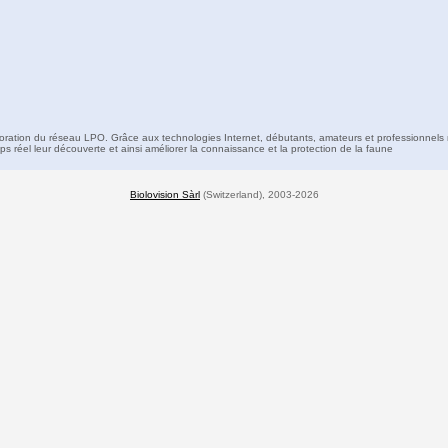
boration du réseau LPO. Grâce aux technologies Internet, débutants, amateurs et professionnels 
s réel leur découverte et ainsi améliorer la connaissance et la protection de la faune
Biolovision Sàrl
(Switzerland), 2003-2026