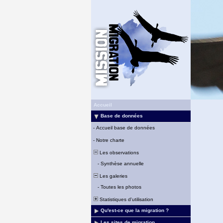
Accueil
Base de données
-
Accueil base de données
-
Notre charte
Les observations
-
Synthèse annuelle
Les galeries
-
Toutes les photos
Statistiques d'utilisation
Qu'est-ce que la migration ?
Les sites de migration