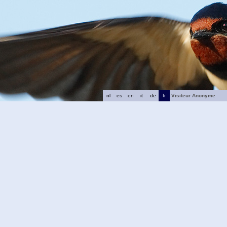
nl
es
en
it
de
fr
Visiteur Anonyme