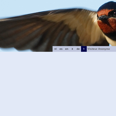
nl
es
en
it
de
fr
Visiteur Anonyme