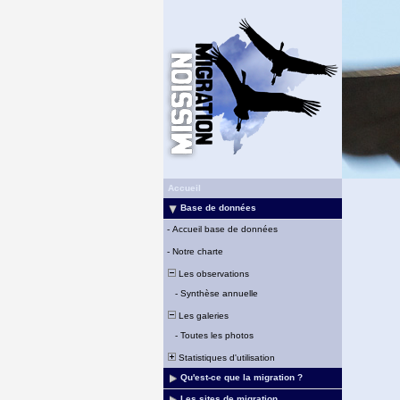
Accueil
Base de données
-
Accueil base de données
-
Notre charte
Les observations
-
Synthèse annuelle
Les galeries
-
Toutes les photos
Statistiques d'utilisation
Qu'est-ce que la migration ?
Les sites de migration