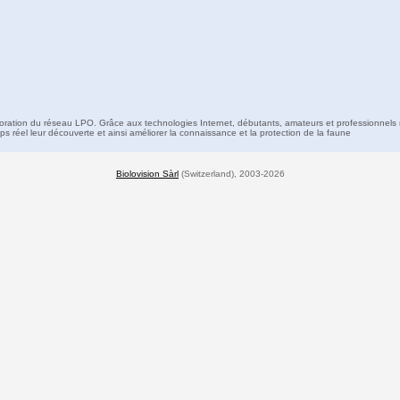
boration du réseau LPO. Grâce aux technologies Internet, débutants, amateurs et professionnels 
s réel leur découverte et ainsi améliorer la connaissance et la protection de la faune
Biolovision Sàrl
(Switzerland), 2003-2026