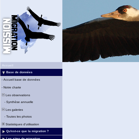
Accueil
Base de données
-
Accueil base de données
-
Notre charte
Les observations
-
Synthèse annuelle
Les galeries
-
Toutes les photos
Statistiques d'utilisation
Qu'est-ce que la migration ?
Les sites de migration