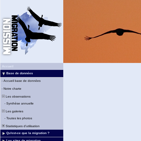
Accueil
Base de données
-
Accueil base de données
-
Notre charte
Les observations
-
Synthèse annuelle
Les galeries
-
Toutes les photos
Statistiques d'utilisation
Qu'est-ce que la migration ?
Les sites de migration