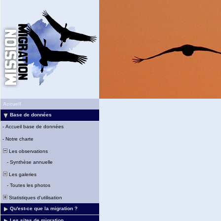
Accueil
Base de données
-
Accueil base de données
-
Notre charte
Les observations
-
Synthèse annuelle
Les galeries
-
Toutes les photos
Statistiques d'utilisation
Qu'est-ce que la migration ?
Les sites de migration