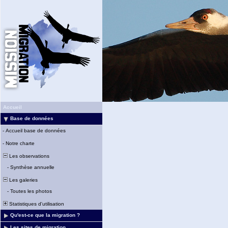
Accueil
Base de données
-
Accueil base de données
-
Notre charte
Les observations
-
Synthèse annuelle
Les galeries
-
Toutes les photos
Statistiques d'utilisation
Qu'est-ce que la migration ?
Les sites de migration