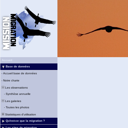
Accueil
Base de données
-
Accueil base de données
-
Notre charte
Les observations
-
Synthèse annuelle
Les galeries
-
Toutes les photos
Statistiques d'utilisation
Qu'est-ce que la migration ?
Les sites de migration