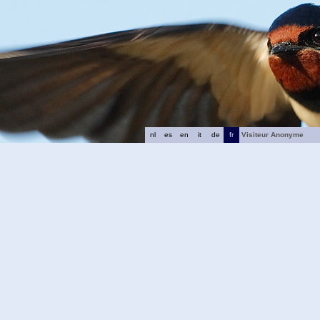
nl
es
en
it
de
fr
Visiteur Anonyme