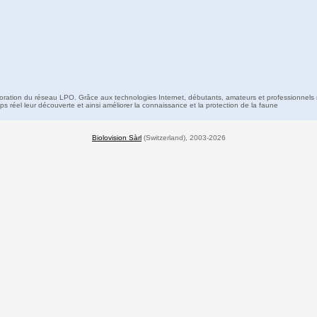
boration du réseau LPO. Grâce aux technologies Internet, débutants, amateurs et professionnels 
s réel leur découverte et ainsi améliorer la connaissance et la protection de la faune
Biolovision Sàrl
(Switzerland), 2003-2026