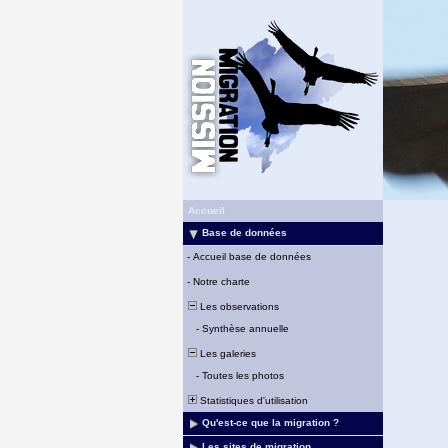
Accueil
Base de données
-
Accueil base de données
-
Notre charte
Les observations
-
Synthèse annuelle
Les galeries
-
Toutes les photos
Statistiques d'utilisation
Qu'est-ce que la migration ?
Les sites de migration