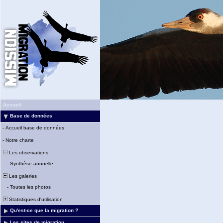
Accueil
Base de données
-
Accueil base de données
-
Notre charte
Les observations
-
Synthèse annuelle
Les galeries
-
Toutes les photos
Statistiques d'utilisation
Qu'est-ce que la migration ?
Les sites de migration