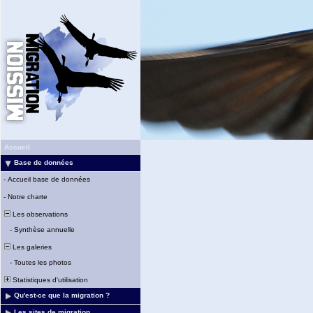
Accueil
Base de données
-
Accueil base de données
-
Notre charte
Les observations
-
Synthèse annuelle
Les galeries
-
Toutes les photos
Statistiques d'utilisation
Qu'est-ce que la migration ?
Les sites de migration