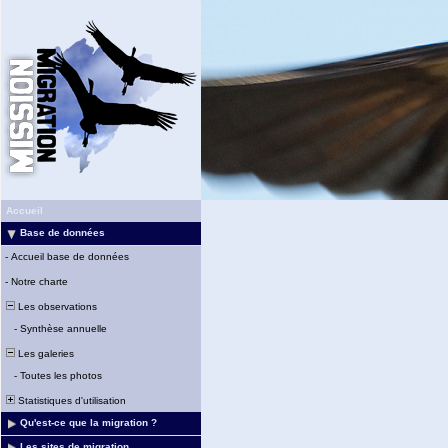
Accueil
Base de données
-
Accueil base de données
-
Notre charte
Les observations
-
Synthèse annuelle
Les galeries
-
Toutes les photos
Statistiques d'utilisation
Qu'est-ce que la migration ?
Les sites de migration