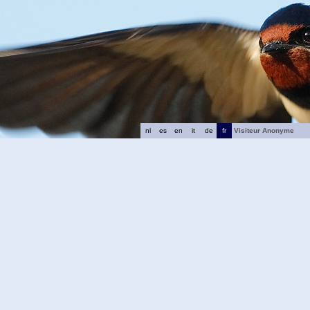
nl
es
en
it
de
fr
Visiteur Anonyme