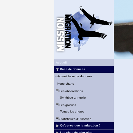
Accueil
Base de données
-
Accueil base de données
-
Notre charte
Les observations
-
Synthèse annuelle
Les galeries
-
Toutes les photos
Statistiques d'utilisation
Qu'est-ce que la migration ?
Les sites de migration