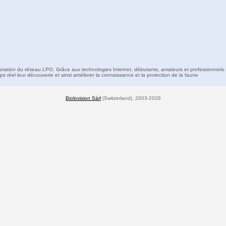
boration du réseau LPO. Grâce aux technologies Internet, débutants, amateurs et professionnels 
s réel leur découverte et ainsi améliorer la connaissance et la protection de la faune
Biolovision Sàrl
(Switzerland), 2003-2026