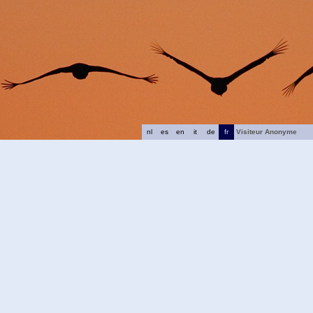
nl
es
en
it
de
fr
Visiteur Anonyme