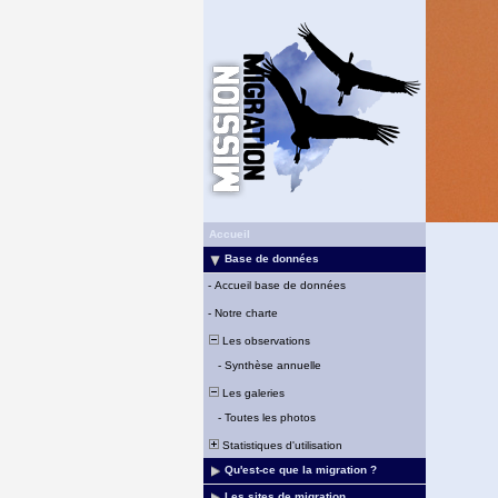
Accueil
Base de données
-
Accueil base de données
-
Notre charte
Les observations
-
Synthèse annuelle
Les galeries
-
Toutes les photos
Statistiques d'utilisation
Qu'est-ce que la migration ?
Les sites de migration