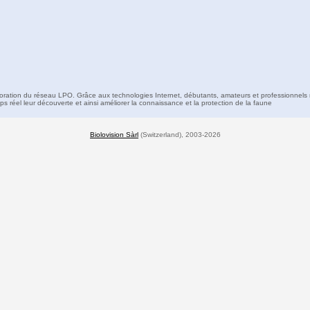
boration du réseau LPO. Grâce aux technologies Internet, débutants, amateurs et professionnels 
s réel leur découverte et ainsi améliorer la connaissance et la protection de la faune
Biolovision Sàrl
(Switzerland), 2003-2026