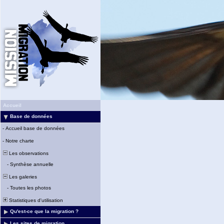
Accueil
Base de données
-
Accueil base de données
-
Notre charte
Les observations
-
Synthèse annuelle
Les galeries
-
Toutes les photos
Statistiques d'utilisation
Qu'est-ce que la migration ?
Les sites de migration