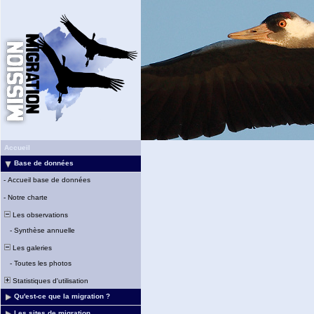
Accueil
Base de données
-
Accueil base de données
-
Notre charte
Les observations
-
Synthèse annuelle
Les galeries
-
Toutes les photos
Statistiques d'utilisation
Qu'est-ce que la migration ?
Les sites de migration