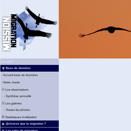
Accueil
Base de données
-
Accueil base de données
-
Notre charte
Les observations
-
Synthèse annuelle
Les galeries
-
Toutes les photos
Statistiques d'utilisation
Qu'est-ce que la migration ?
Les sites de migration