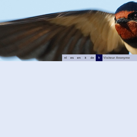
nl
es
en
it
de
fr
Visiteur Anonyme