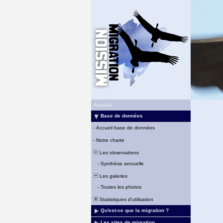
Accueil
Base de données
-
Accueil base de données
-
Notre charte
Les observations
-
Synthèse annuelle
Les galeries
-
Toutes les photos
Statistiques d'utilisation
Qu'est-ce que la migration ?
Les sites de migration