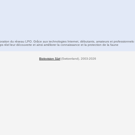
boration du réseau LPO. Grâce aux technologies Internet, débutants, amateurs et professionnels 
s réel leur découverte et ainsi améliorer la connaissance et la protection de la faune
Biolovision Sàrl
(Switzerland), 2003-2026