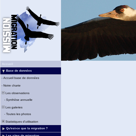
Accueil
Base de données
-
Accueil base de données
-
Notre charte
Les observations
-
Synthèse annuelle
Les galeries
-
Toutes les photos
Statistiques d'utilisation
Qu'est-ce que la migration ?
Les sites de migration