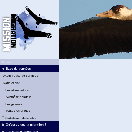
Accueil
Base de données
-
Accueil base de données
-
Notre charte
Les observations
-
Synthèse annuelle
Les galeries
-
Toutes les photos
Statistiques d'utilisation
Qu'est-ce que la migration ?
Les sites de migration