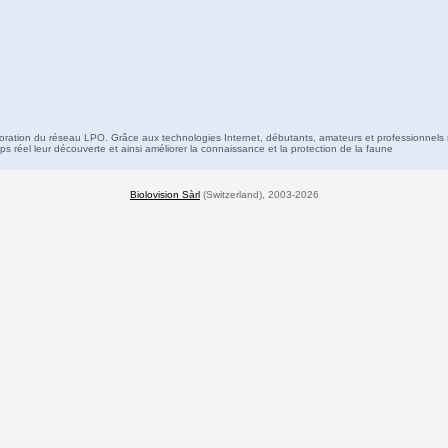
boration du réseau LPO. Grâce aux technologies Internet, débutants, amateurs et professionnels 
s réel leur découverte et ainsi améliorer la connaissance et la protection de la faune
Biolovision Sàrl
(Switzerland), 2003-2026