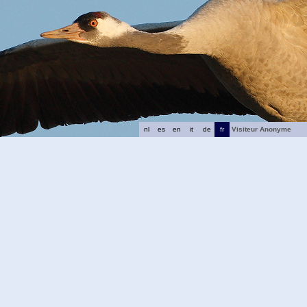
nl
es
en
it
de
fr
Visiteur Anonyme