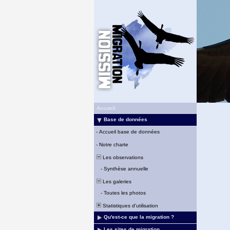
Accueil
Base de données
-
Accueil base de données
-
Notre charte
Les observations
-
Synthèse annuelle
Les galeries
-
Toutes les photos
Statistiques d'utilisation
Qu'est-ce que la migration ?
Les sites de migration