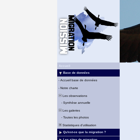
Accueil
Base de données
-
Accueil base de données
-
Notre charte
Les observations
-
Synthèse annuelle
Les galeries
-
Toutes les photos
Statistiques d'utilisation
Qu'est-ce que la migration ?
Les sites de migration