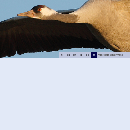
nl
es
en
it
de
fr
Visiteur Anonyme