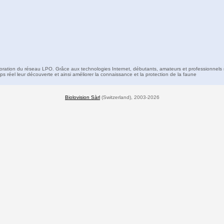
boration du réseau LPO. Grâce aux technologies Internet, débutants, amateurs et professionnels 
s réel leur découverte et ainsi améliorer la connaissance et la protection de la faune
Biolovision Sàrl
(Switzerland), 2003-2026