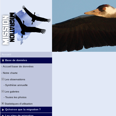
Accueil
Base de données
-
Accueil base de données
-
Notre charte
Les observations
-
Synthèse annuelle
Les galeries
-
Toutes les photos
Statistiques d'utilisation
Qu'est-ce que la migration ?
Les sites de migration