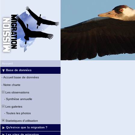
Accueil
Base de données
-
Accueil base de données
-
Notre charte
Les observations
-
Synthèse annuelle
Les galeries
-
Toutes les photos
Statistiques d'utilisation
Qu'est-ce que la migration ?
Les sites de migration