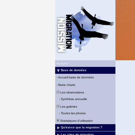
Accueil
Base de données
-
Accueil base de données
-
Notre charte
Les observations
-
Synthèse annuelle
Les galeries
-
Toutes les photos
Statistiques d'utilisation
Qu'est-ce que la migration ?
Les sites de migration