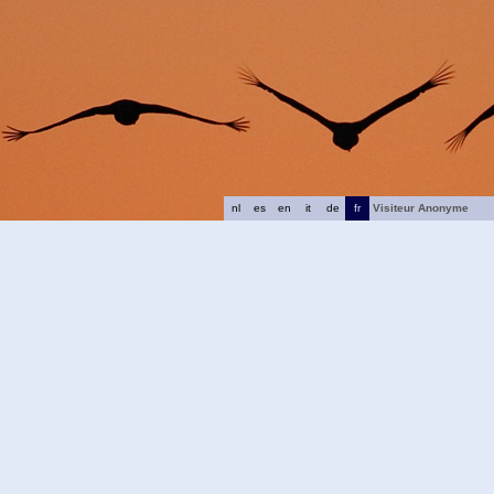
nl
es
en
it
de
fr
Visiteur Anonyme