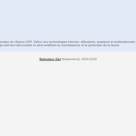
boration du réseau LPO. Grâce aux technologies Internet, débutants, amateurs et professionnels 
s réel leur découverte et ainsi améliorer la connaissance et la protection de la faune
Biolovision Sàrl
(Switzerland), 2003-2026