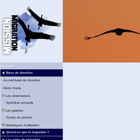
Accueil
Base de données
-
Accueil base de données
-
Notre charte
Les observations
-
Synthèse annuelle
Les galeries
-
Toutes les photos
Statistiques d'utilisation
Qu'est-ce que la migration ?
Les sites de migration