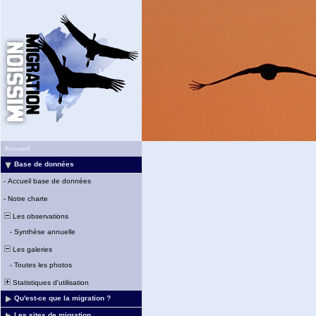
Accueil
Base de données
-
Accueil base de données
-
Notre charte
Les observations
-
Synthèse annuelle
Les galeries
-
Toutes les photos
Statistiques d'utilisation
Qu'est-ce que la migration ?
Les sites de migration