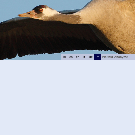
nl
es
en
it
de
fr
Visiteur Anonyme