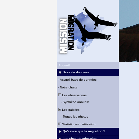
Accueil
Base de données
-
Accueil base de données
-
Notre charte
Les observations
-
Synthèse annuelle
Les galeries
-
Toutes les photos
Statistiques d'utilisation
Qu'est-ce que la migration ?
Les sites de migration