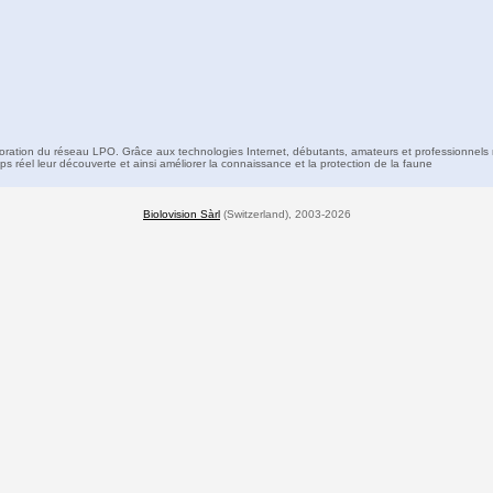
boration du réseau LPO. Grâce aux technologies Internet, débutants, amateurs et professionnels 
s réel leur découverte et ainsi améliorer la connaissance et la protection de la faune
Biolovision Sàrl
(Switzerland), 2003-2026