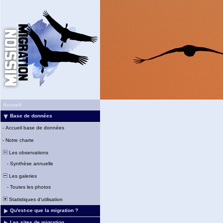
Accueil
Base de données
-
Accueil base de données
-
Notre charte
Les observations
-
Synthèse annuelle
Les galeries
-
Toutes les photos
Statistiques d'utilisation
Qu'est-ce que la migration ?
Les sites de migration