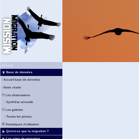
Accueil
Base de données
-
Accueil base de données
-
Notre charte
Les observations
-
Synthèse annuelle
Les galeries
-
Toutes les photos
Statistiques d'utilisation
Qu'est-ce que la migration ?
Les sites de migration