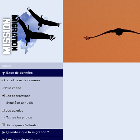
Accueil
Base de données
-
Accueil base de données
-
Notre charte
Les observations
-
Synthèse annuelle
Les galeries
-
Toutes les photos
Statistiques d'utilisation
Qu'est-ce que la migration ?
Les sites de migration