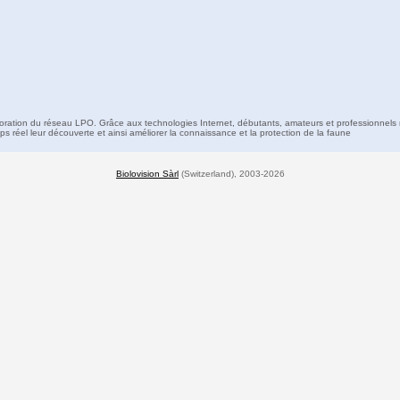
boration du réseau LPO. Grâce aux technologies Internet, débutants, amateurs et professionnels 
s réel leur découverte et ainsi améliorer la connaissance et la protection de la faune
Biolovision Sàrl
(Switzerland), 2003-2026