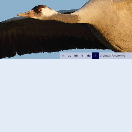
nl
es
en
it
de
fr
Visiteur Anonyme