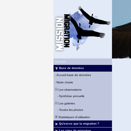
Accueil
Base de données
-
Accueil base de données
-
Notre charte
Les observations
-
Synthèse annuelle
Les galeries
-
Toutes les photos
Statistiques d'utilisation
Qu'est-ce que la migration ?
Les sites de migration