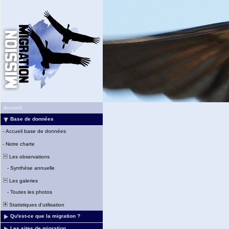
Accueil
Base de données
-
Accueil base de données
-
Notre charte
Les observations
-
Synthèse annuelle
Les galeries
-
Toutes les photos
Statistiques d'utilisation
Qu'est-ce que la migration ?
Les sites de migration