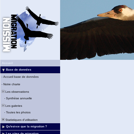
Accueil
Base de données
-
Accueil base de données
-
Notre charte
Les observations
-
Synthèse annuelle
Les galeries
-
Toutes les photos
Statistiques d'utilisation
Qu'est-ce que la migration ?
Les sites de migration