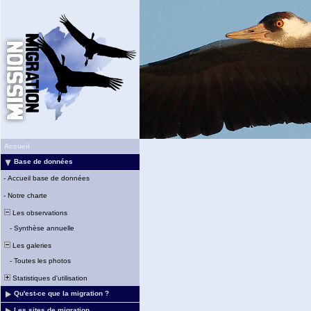
Accueil
Base de données
-
Accueil base de données
-
Notre charte
Les observations
-
Synthèse annuelle
Les galeries
-
Toutes les photos
Statistiques d'utilisation
Qu'est-ce que la migration ?
Les sites de migration