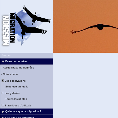
Accueil
Base de données
-
Accueil base de données
-
Notre charte
Les observations
-
Synthèse annuelle
Les galeries
-
Toutes les photos
Statistiques d'utilisation
Qu'est-ce que la migration ?
Les sites de migration