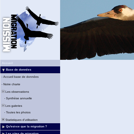
Accueil
Base de données
-
Accueil base de données
-
Notre charte
Les observations
-
Synthèse annuelle
Les galeries
-
Toutes les photos
Statistiques d'utilisation
Qu'est-ce que la migration ?
Les sites de migration