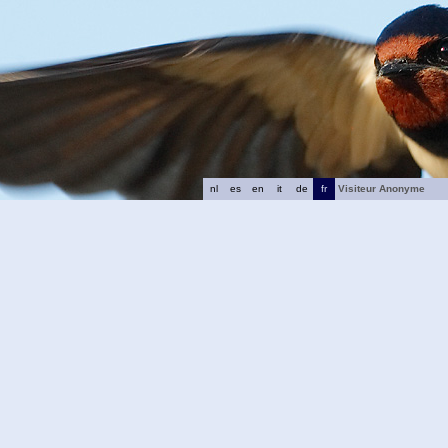
nl
es
en
it
de
fr
Visiteur Anonyme