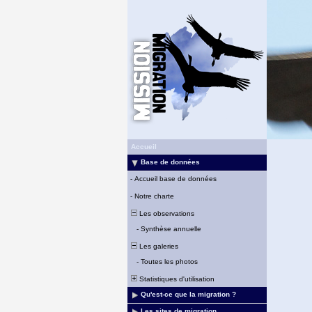
Accueil
Base de données
-
Accueil base de données
-
Notre charte
Les observations
-
Synthèse annuelle
Les galeries
-
Toutes les photos
Statistiques d'utilisation
Qu'est-ce que la migration ?
Les sites de migration