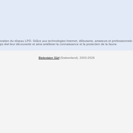
boration du réseau LPO. Grâce aux technologies Internet, débutants, amateurs et professionnels 
s réel leur découverte et ainsi améliorer la connaissance et la protection de la faune
Biolovision Sàrl
(Switzerland), 2003-2026