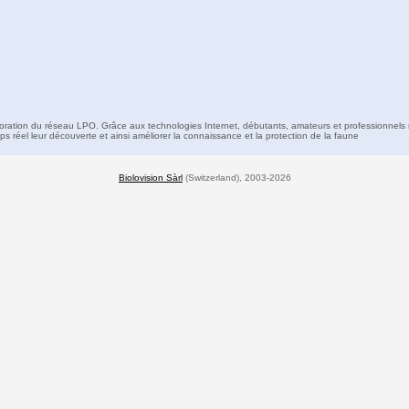
boration du réseau LPO. Grâce aux technologies Internet, débutants, amateurs et professionnels 
s réel leur découverte et ainsi améliorer la connaissance et la protection de la faune
Biolovision Sàrl
(Switzerland), 2003-2026