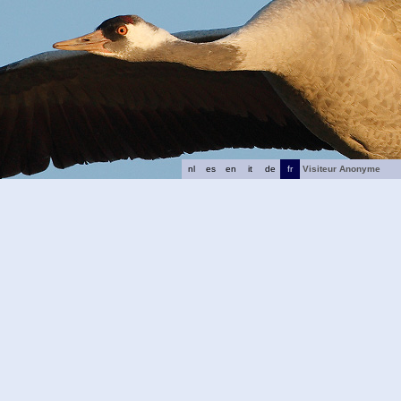
nl
es
en
it
de
fr
Visiteur Anonyme