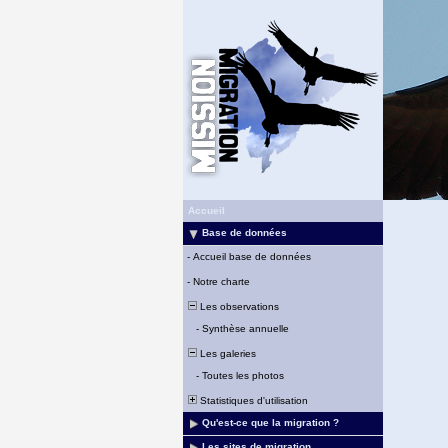
Accueil
Base de données
-
Accueil base de données
-
Notre charte
Les observations
-
Synthèse annuelle
Les galeries
-
Toutes les photos
Statistiques d'utilisation
Qu'est-ce que la migration ?
Les sites de migration