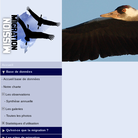
Accueil
Base de données
-
Accueil base de données
-
Notre charte
Les observations
-
Synthèse annuelle
Les galeries
-
Toutes les photos
Statistiques d'utilisation
Qu'est-ce que la migration ?
Les sites de migration