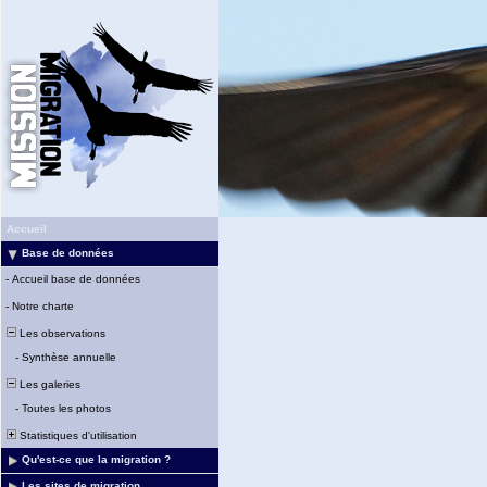
Accueil
Base de données
-
Accueil base de données
-
Notre charte
Les observations
-
Synthèse annuelle
Les galeries
-
Toutes les photos
Statistiques d'utilisation
Qu'est-ce que la migration ?
Les sites de migration