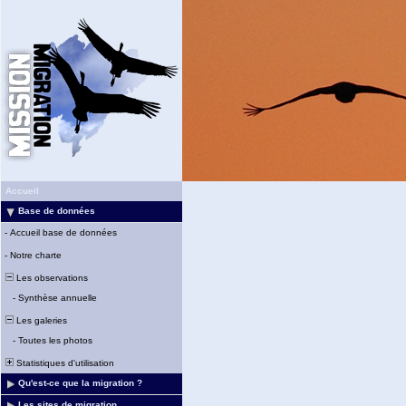
Accueil
Base de données
-
Accueil base de données
-
Notre charte
Les observations
-
Synthèse annuelle
Les galeries
-
Toutes les photos
Statistiques d'utilisation
Qu'est-ce que la migration ?
Les sites de migration