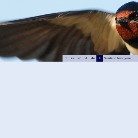
nl
es
en
it
de
fr
Visiteur Anonyme