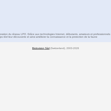
boration du réseau LPO. Grâce aux technologies Internet, débutants, amateurs et professionnels 
s réel leur découverte et ainsi améliorer la connaissance et la protection de la faune
Biolovision Sàrl
(Switzerland), 2003-2026