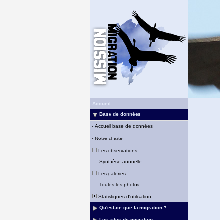
Accueil
Base de données
-
Accueil base de données
-
Notre charte
Les observations
-
Synthèse annuelle
Les galeries
-
Toutes les photos
Statistiques d'utilisation
Qu'est-ce que la migration ?
Les sites de migration